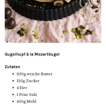
Gugelhupf à la Mozartkugel
Zutaten
250g weiche Butter
125g Zucker
4 Eier
1 Prise Salz
450g Mehl