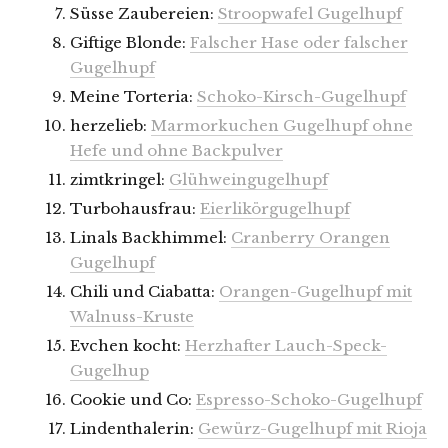
Süsse Zaubereien:
Stroopwafel Gugelhupf
Giftige Blonde:
Falscher Hase oder falscher
Gugelhupf
Meine Torteria:
Schoko-Kirsch-Gugelhupf
herzelieb:
Marmorkuchen Gugelhupf ohne
Hefe und ohne Backpulver
zimtkringel:
Glühweingugelhupf
Turbohausfrau:
Eierlikörgugelhupf
Linals Backhimmel:
Cranberry Orangen
Gugelhupf
Chili und Ciabatta:
Orangen-Gugelhupf mit
Walnuss-Kruste
Evchen kocht:
Herzhafter Lauch-Speck-
Gugelhup
Cookie und Co:
Espresso-Schoko-Gugelhupf
Lindenthalerin:
Gewürz-Gugelhupf mit Rioja