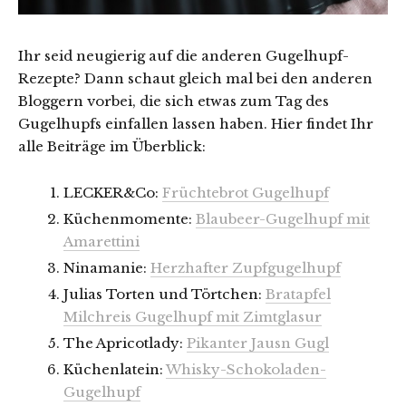
Ihr seid neugierig auf die anderen Gugelhupf-
Rezepte? Dann schaut gleich mal bei den anderen
Bloggern vorbei, die sich etwas zum Tag des
Gugelhupfs einfallen lassen haben. Hier findet Ihr
alle Beiträge im Überblick:
LECKER&Co:
Früchtebrot Gugelhupf
Küchenmomente:
Blaubeer-Gugelhupf mit
Amarettini
Ninamanie:
Herzhafter Zupfgugelhupf
Julias Torten und Törtchen:
Bratapfel
Milchreis Gugelhupf mit Zimtglasur
The Apricotlady:
Pikanter Jausn Gugl
Küchenlatein:
Whisky-Schokoladen-
Gugelhupf