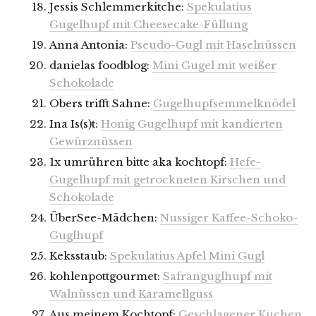
Jessis Schlemmerkitche:
Spekulatius
Gugelhupf mit Cheesecake-Füllung
Anna Antonia:
Pseudo-Gugl mit Haselnüssen
danielas foodblog:
Mini Gugel mit weißer
Schokolade
Obers trifft Sahne:
Gugelhupfsemmelknödel
Ina Is(s)t:
Honig Gugelhupf mit kandierten
Gewürznüssen
1x umrühren bitte aka kochtopf:
Hefe-
Gugelhupf mit getrockneten Kirschen und
Schokolade
ÜberSee-Mädchen:
Nussiger Kaffee-Schoko-
Guglhupf
Keksstaub:
Spekulatius Apfel Mini Gugl
kohlenpottgourmet:
Safranguglhupf mit
Walnüssen und Karamellguss
Aus meinem Kochtopf:
Geschlagener Kuchen