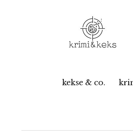
kekse & co.
kri