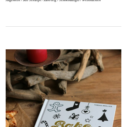
Allgemein
/
Mit Schwips
/
Rührteig
/
Schokoladiges
/
Weihnachten