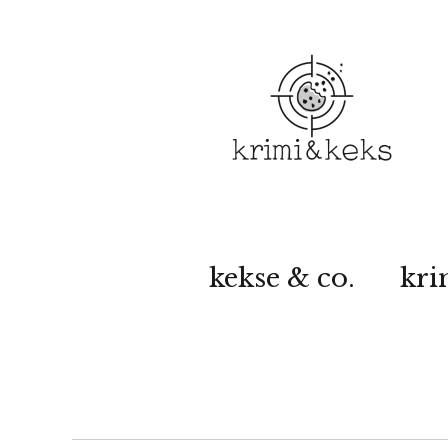
kekse & co.
kri