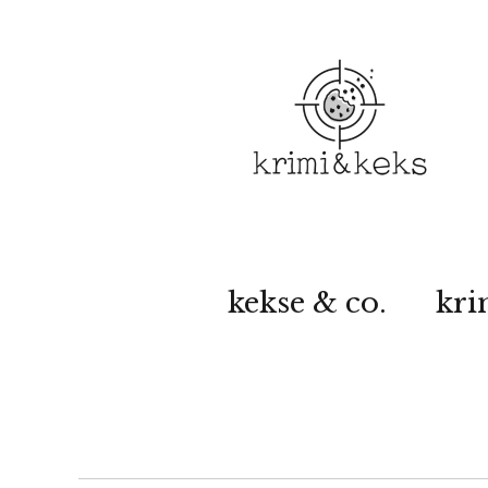
kekse & co.
kri