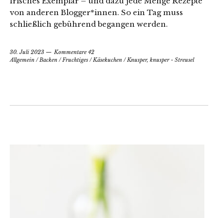
frisches Exemplar – und dazu jede Menge Rezepte
von anderen Blogger*innen. So ein Tag muss
schließlich gebührend begangen werden.
30. Juli 2023
Kommentare 42
Allgemein
/
Backen
/
Fruchtiges
/
Käsekuchen
/
Knusper, knusper - Streusel