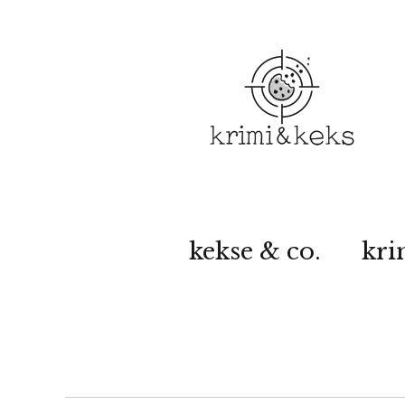
kekse & co.
kri