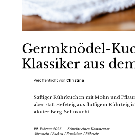
Germknödel-Kuch
Klassiker aus de
Veröffentlicht von
Christina
Saftiger Rührkuchen mit Mohn und Pflaum
aber statt Hefeteig aus fluffigem Rührteig
akuter Berg-Sehnsucht.
22. Februar 2026
Schreibe einen Kommentar
Allgemein
/
Backen
/
Fruchtiges
/
Rührteig