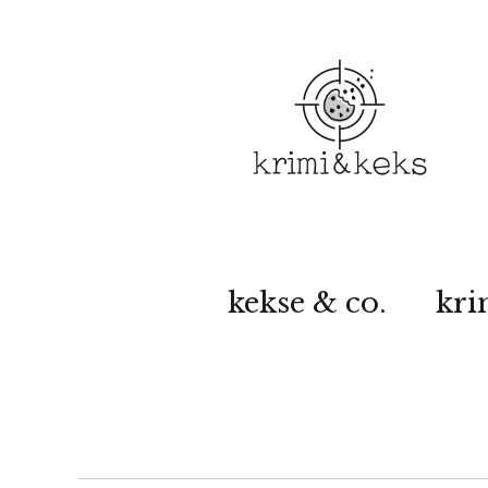
kekse & co.
kri