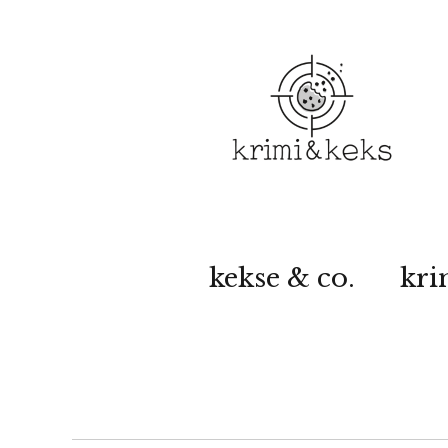
kekse & co.
kri