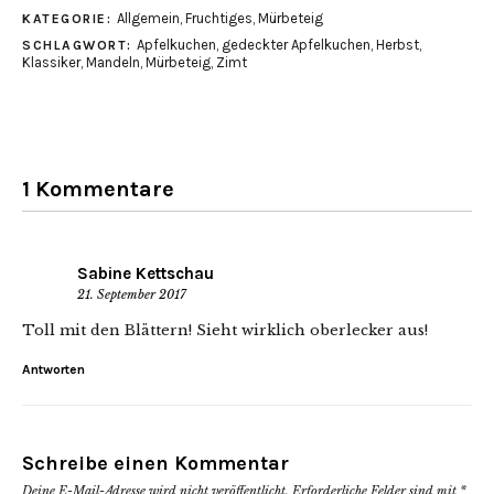
Allgemein
,
Fruchtiges
,
Mürbeteig
KATEGORIE:
Apfelkuchen
,
gedeckter Apfelkuchen
,
Herbst
,
SCHLAGWORT:
Klassiker
,
Mandeln
,
Mürbeteig
,
Zimt
1 Kommentare
Sabine Kettschau
21. September 2017
Toll mit den Blättern! Sieht wirklich oberlecker aus!
Antworten
Schreibe einen Kommentar
Deine E-Mail-Adresse wird nicht veröffentlicht.
Erforderliche Felder sind mit
*