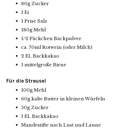
80g Zucker
1 Ei
1 Prise Salz
180g Mehl
1/2 Päckchen Backpulver
ca. 70ml Rotwein (oder Milch)
2 EL Backkakao
1 mittelgroße Birne
Für die Streusel
100g Mehl
60g kalte Butter in kleinen Würfeln
50g Zucker
1 EL Backkakao
Mandestifte nach Lust und Laune