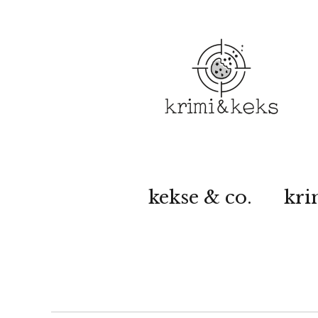
kekse & co.
kri