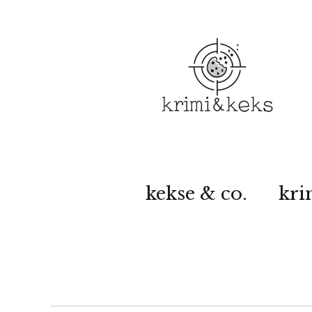
kekse & co.
kri