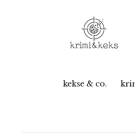
kekse & co.
kri