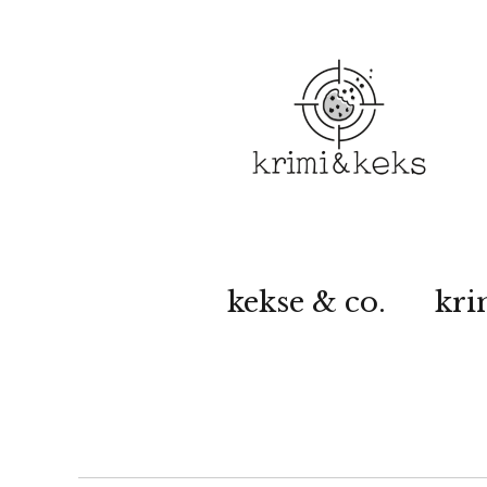
kekse & co.
kri