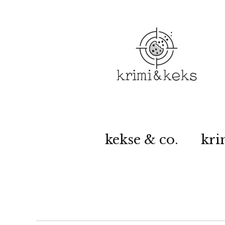
kekse & co.
kri