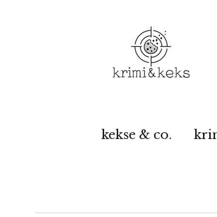
kekse & co.
kri