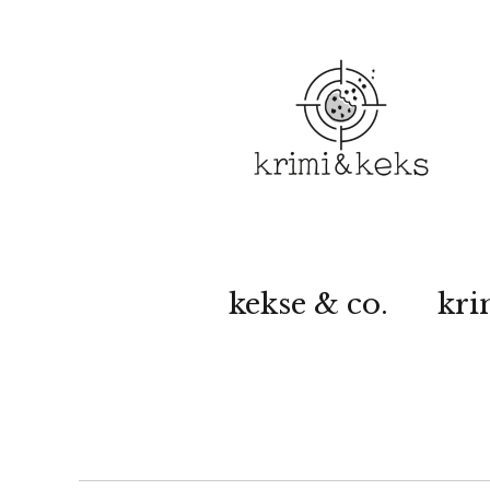
kekse & co.
kri