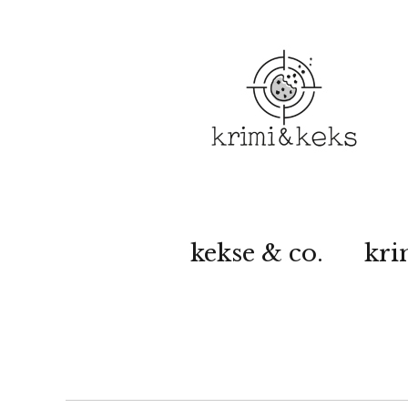
kekse & co.
kri