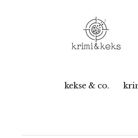
kekse & co.
kri