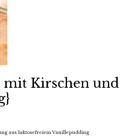
i mit Kirschen und
g}
lung aus laktosefreiem Vanillepudding