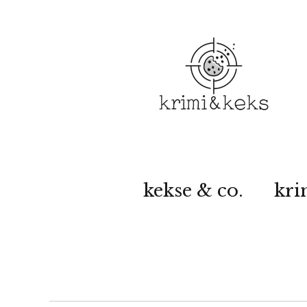
kekse & co.
kri