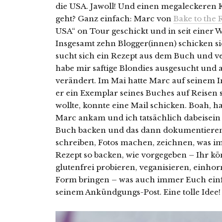
die USA. Jawoll! Und einen megaleckeren 
geht? Ganz einfach: Marc von
Bake to the 
USA“ on Tour geschickt und in seit einer W
Insgesamt zehn Blogger(innen) schicken s
sucht sich ein Rezept aus dem Buch und ver
habe mir saftige Blondies ausgesucht und 
verändert.
Im Mai hatte Marc auf seinem 
er ein Exemplar seines Buches auf Reise
wollte, konnte eine Mail schicken. Boah, ha
Marc ankam und ich tatsächlich dabeisein 
Buch backen und das dann dokumentieren. 
schreiben, Fotos machen, zeichnen, was im
Rezept so backen, wie vorgegeben – Ihr kö
glutenfrei probieren, veganisieren, einhor
Form bringen – was auch immer Euch einfäl
seinem Ankündgungs-Post. Eine tolle Idee!