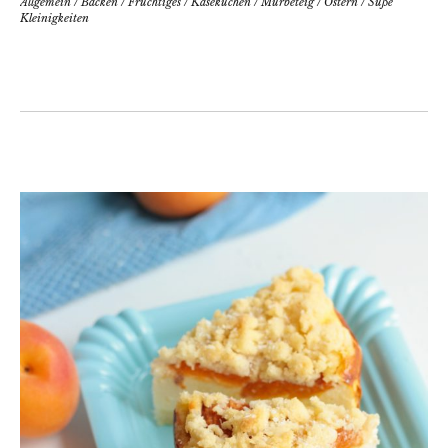
Allgemein
/
Backen
/
Fruchtiges
/
Käsekuchen
/
Mürbeteig
/
Ostern
/
Süße
Kleinigkeiten