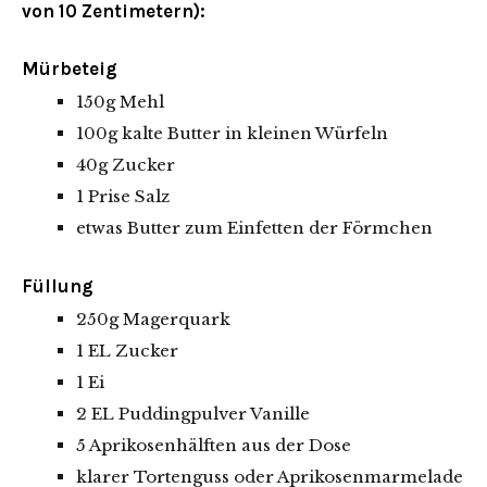
von 10 Zentimetern):
Mürbeteig
150g Mehl
100g kalte Butter in kleinen Würfeln
40g Zucker
1 Prise Salz
etwas Butter zum Einfetten der Förmchen
Füllung
250g Magerquark
1 EL Zucker
1 Ei
2 EL Puddingpulver Vanille
5 Aprikosenhälften aus der Dose
klarer Tortenguss oder Aprikosenmarmelade