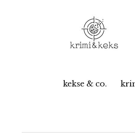
kekse & co.
kri