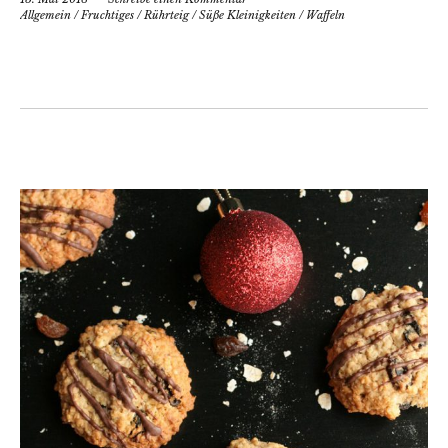
Allgemein
/
Fruchtiges
/
Rührteig
/
Süße Kleinigkeiten
/
Waffeln