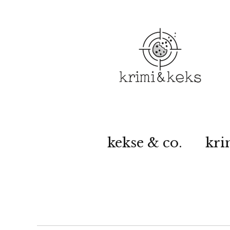
kekse & co.
kri