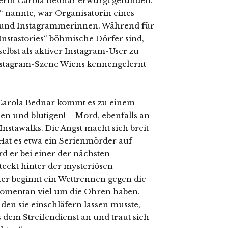
erin Carola Bednar erwürgt gefunden.
“ nannte, war Organisatorin eines
 und Instagrammerinnen. Während für
nstastories“ böhmische Dörfer sind,
elbst als aktiver Instagram-User zu
 Instagram-Szene Wiens kennengelernt
arola Bednar kommt es zu einem
n und blutigen! – Mord, ebenfalls an
stawalks. Die Angst macht sich breit
 Hat es etwa ein Serienmörder auf
 er bei einer der nächsten
teckt hinter der mysteriösen
ter beginnt ein Wettrennen gegen die
momentan viel um die Ohren haben.
en sie einschläfern lassen musste,
s dem Streifendienst an und traut sich