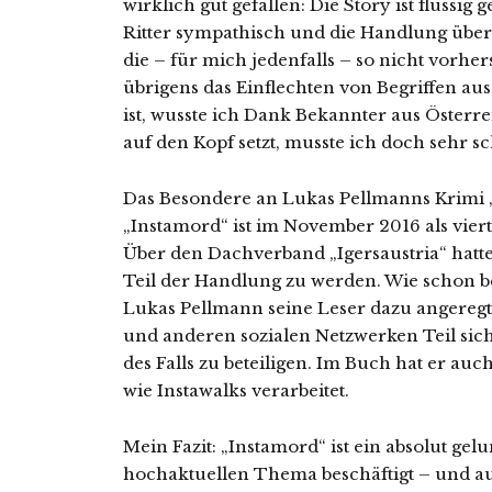
wirklich gut gefallen: Die Story ist flüssi
Ritter sympathisch und die Handlung überr
die – für mich jedenfalls – so nicht vorhe
übrigens das Einflechten von Begriffen au
ist, wusste ich Dank Bekannter aus Österre
auf den Kopf setzt, musste ich doch sehr s
Das Besondere an Lukas Pellmanns Krimi „
„Instamord“ ist im November 2016 als vier
Über den Dachverband „Igersaustria“ hatte
Teil der Handlung zu werden. Wie schon be
Lukas Pellmann seine Leser dazu angeregt,
und anderen sozialen Netzwerken Teil sic
des Falls zu beteiligen. Im Buch hat er auc
wie Instawalks verarbeitet.
Mein Fazit: „Instamord“ ist ein absolut gel
hochaktuellen Thema beschäftigt – und a