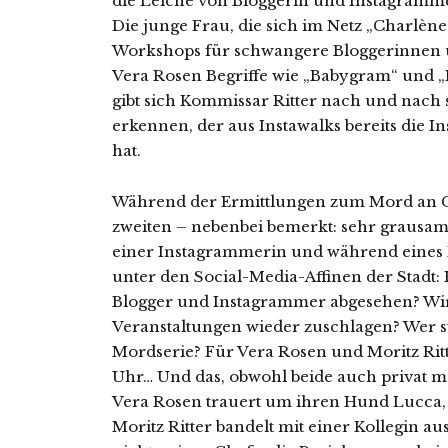
die Leiche von Bloggerin und Instagramm
Die junge Frau, die sich im Netz „Charlène
Workshops für schwangere Bloggerinnen
Vera Rosen Begriffe wie „Babygram“ und „I
gibt sich Kommissar Ritter nach und nach s
erkennen, der aus Instawalks bereits die
hat.
Während der Ermittlungen zum Mord an C
zweiten – nebenbei bemerkt: sehr grausame
einer Instagrammerin und während eines In
unter den Social-Media-Affinen der Stadt:
Blogger und Instagrammer abgesehen? Wird
Veranstaltungen wieder zuschlagen? Wer s
Mordserie? Für Vera Rosen und Moritz Rit
Uhr… Und das, obwohl beide auch privat 
Vera Rosen trauert um ihren Hund Lucca, d
Moritz Ritter bandelt mit einer Kollegin au