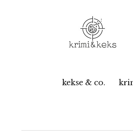
kekse & co.
kri