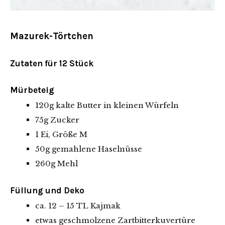
Mazurek-Törtchen
Zutaten für 12 Stück
Mürbeteig
120g kalte Butter in kleinen Würfeln
75g Zucker
1 Ei, Größe M
50g gemahlene Haselnüsse
260g Mehl
Füllung und Deko
ca. 12 – 15 TL Kajmak
etwas geschmolzene Zartbitterkuvertüre