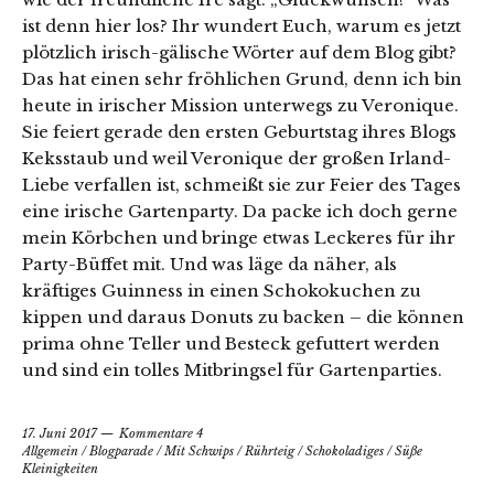
ist denn hier los? Ihr wundert Euch, warum es jetzt
plötzlich irisch-gälische Wörter auf dem Blog gibt?
Das hat einen sehr fröhlichen Grund, denn ich bin
heute in irischer Mission unterwegs zu Veronique.
Sie feiert gerade den ersten Geburtstag ihres Blogs
Keksstaub und weil Veronique der großen Irland-
Liebe verfallen ist, schmeißt sie zur Feier des Tages
eine irische Gartenparty. Da packe ich doch gerne
mein Körbchen und bringe etwas Leckeres für ihr
Party-Büffet mit. Und was läge da näher, als
kräftiges Guinness in einen Schokokuchen zu
kippen und daraus Donuts zu backen – die können
prima ohne Teller und Besteck gefuttert werden
und sind ein tolles Mitbringsel für Gartenparties.
17. Juni 2017
Kommentare 4
Allgemein
/
Blogparade
/
Mit Schwips
/
Rührteig
/
Schokoladiges
/
Süße
Kleinigkeiten