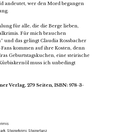
eld andeutet, wer den Mord begangen
ung.
ung für alle, die die Berge lieben,
nalkrimis. Für mich brauchen
“ und das gelingt Claudia Rossbacher
k-Fans kommen auf ihre Kosten, denn
ndras Geburtstagskuchen, eine steirische
Kürbiskernöl muss ich unbedingt
er Verlag, 279 Seiten, ISBN: 978-3-
Krimis
ark
,
Steirerkrimi
,
Steirertanz