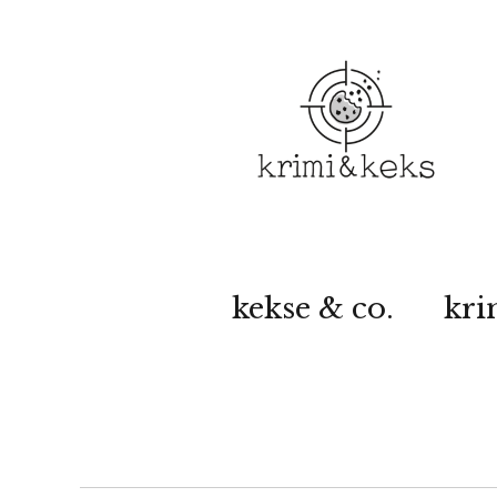
kekse & co.
kri