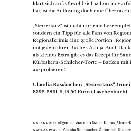
klärt sich auf. Obwohl sich schon im Vorf
hat, ist die Auflösung doch eine Überrasch
„Steirertanz“ ist nicht nur eine Leseempfehl
sondern ein Tipp für alle Fans von Regio
Regionalkrimis eine große Portion „Region
mit jedem ihrer Bücher. Ach ja: Auch Bac
als kleines Extra gibt es das Rezept für Sa
Kürbiskern-Schilcher-Torte – Backen mit 
ausprobieren!
Claudia Rossbacher: „Steirertanz“, Gmein
8392-2861-6, 15,50 Euro (Taschenbuch)
Allgemein
,
Aus dem Süden
,
Krimis
,
Steirer-
KATEGORIE:
Claudia Rossbacher
,
Österreich
,
Steierm
SCHLAGWORT: