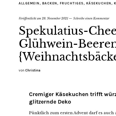
ALLGEMEIN
,
BACKEN
,
FRUCHTIGES
,
KÄSEKUCHEN
,
Veröffentlicht am
28. November 2021
Schreibe einen Kommentar
Spekulatius-Chee
Glühwein-Beere
{Weihnachtsbäcke
von
Christina
Cremiger Käsekuchen trifft wür
glitzernde Deko
Pünktlich zum ersten Advent darf es auch 