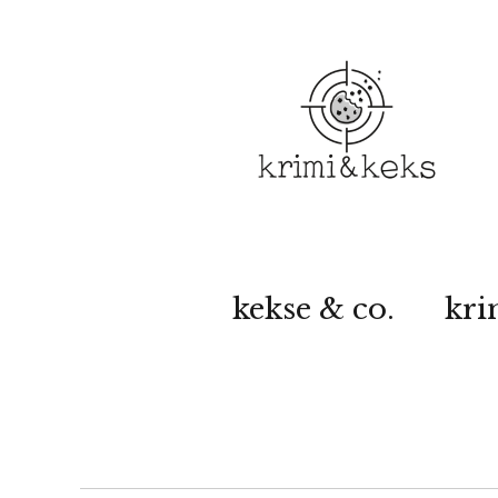
kekse & co.
kri