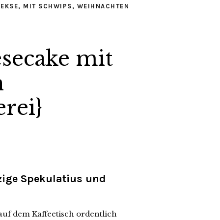
KEKSE
,
MIT SCHWIPS
,
WEIHNACHTEN
secake mit
n
rei}
zige Spekulatius und
auf dem Kaffeetisch ordentlich