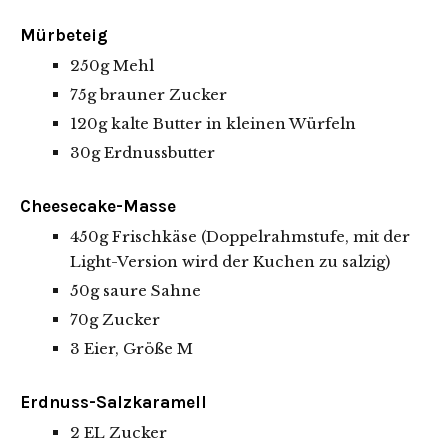
Mürbeteig
250g Mehl
75g brauner Zucker
120g kalte Butter in kleinen Würfeln
30g Erdnussbutter
Cheesecake-Masse
450g Frischkäse (Doppelrahmstufe, mit der
Light-Version wird der Kuchen zu salzig)
50g saure Sahne
70g Zucker
3 Eier, Größe M
Erdnuss-Salzkaramell
2 EL Zucker