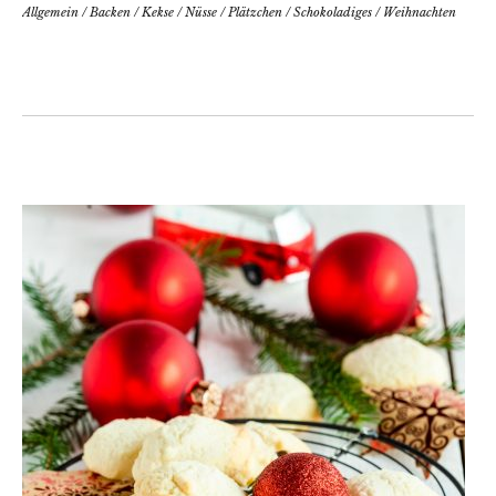
Allgemein
/
Backen
/
Kekse
/
Nüsse
/
Plätzchen
/
Schokoladiges
/
Weihnachten